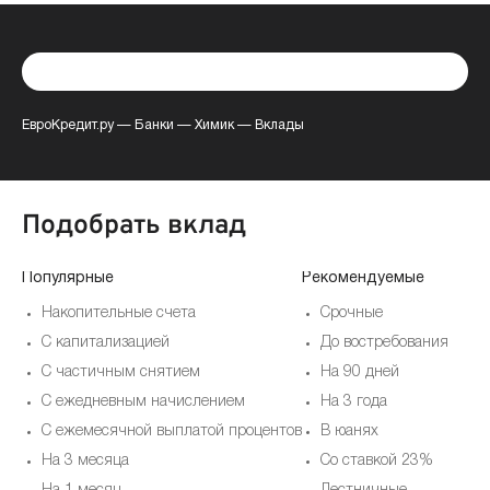
ЕвроКредит.ру
—
Банки
—
Химик
—
Вклады
Подобрать вклад
Популярные
Рекомендуемые
Накопительные счета
Срочные
С капитализацией
До востребования
С частичным снятием
На 90 дней
С ежедневным начислением
На 3 года
С ежемесячной выплатой процентов
В юанях
На 3 месяца
Со ставкой 23%