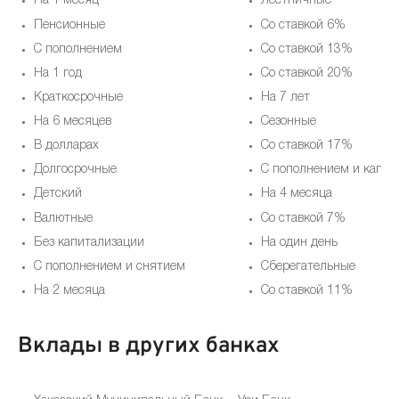
На 1 месяц
Лестничные
Пенсионные
Со ставкой 6%
С пополнением
Со ставкой 13%
На 1 год
Со ставкой 20%
Краткосрочные
На 7 лет
На 6 месяцев
Cезонные
В долларах
Со ставкой 17%
Долгосрочные
С пополнением и капит
Детский
На 4 месяца
Валютные
Со ставкой 7%
Без капитализации
На один день
С пополнением и снятием
Сберегательные
На 2 месяца
Со ставкой 11%
Вклады в других банках