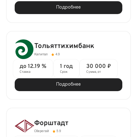
Подробнее
Тольяттихимбанк
Капитал
4.9
до 12.19 %
1 год
30 000 ₽
Ставка
Срок
Сумма, от
Подробнее
Форштадт
Сберегай
5.9