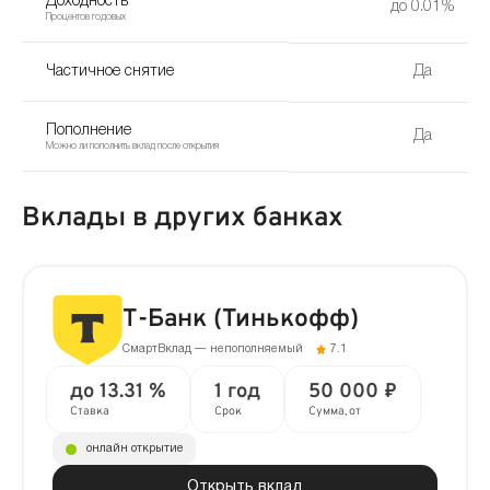
Доходность
до 0.01%
Процентов годовых
Частичное снятие
Да
Пополнение
Да
Можно ли пополнить вклад после открытия
Вклады в других банках
Т-Банк (Тинькофф)
СмартВклад — непополняемый
7.1
до 13.31 %
1 год
50 000 ₽
Ставка
Срок
Сумма, от
онлайн открытие
Открыть вклад