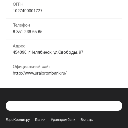
ОГРН
1027400001727
Телефон
8 351 239 65 65
Адрес
454090, г.Челябинск, ул.Свободы, 97
Официальный сайт
http://www.uralprombank.ru/
ЕвроКредит.ру
—
Банки
—
Уралпромбанк
—
Вклады