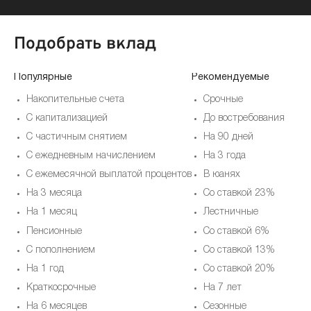
Подобрать вклад
Популярные
Рекомендуемые
Накопительные счета
Срочные
С капитализацией
До востребования
С частичным снятием
На 90 дней
С ежедневным начислением
На 3 года
С ежемесячной выплатой процентов
В юанях
На 3 месяца
Со ставкой 23%
На 1 месяц
Лестничные
Пенсионные
Со ставкой 6%
С пополнением
Со ставкой 13%
На 1 год
Со ставкой 20%
Краткосрочные
На 7 лет
На 6 месяцев
Cезонные