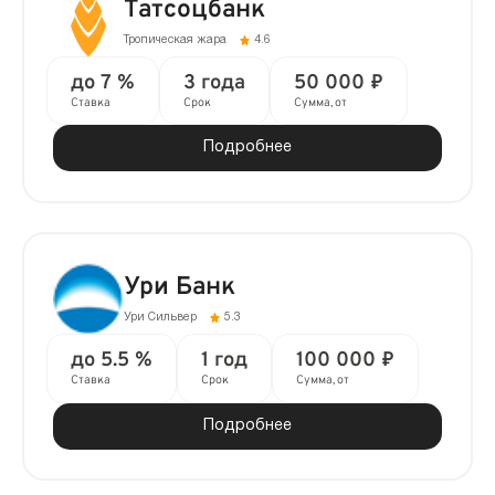
Татсоцбанк
Тропическая жара
4.6
до 7 %
3 года
50 000 ₽
Ставка
Срок
Сумма, от
Подробнее
Ури Банк
Ури Сильвер
5.3
до 5.5 %
1 год
100 000 ₽
Ставка
Срок
Сумма, от
Подробнее