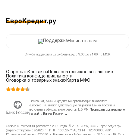
Написать нам
Служба поддержки ЕвроКредит.ру: с 9:00 до 21:00 по МСК
О проекте
Контакты
Пользовательское соглашение
Политика конфиденциальности
Оговорка о товарных знаках
Карта МФО
Все банки, МФО и кредитные организации в каталоге
eurocredit.ru имеют действующие лицензии Банка России и
включены в официальные реестры ЦБ РФ.
Проверить организацию
на сайте Банка России →
Сервис eurocredit.ru работает с 2009 года. © 2009–2026, ООО «ЕвроКредит.ру»
(зарегистрировано в 2026 г.). ИНН: 1658257198, ОГРН: 1261600007591.
Юридический адрес: 420080, г. Казань, пр-кт Ибрагимова, д. 32А, офис 10. При