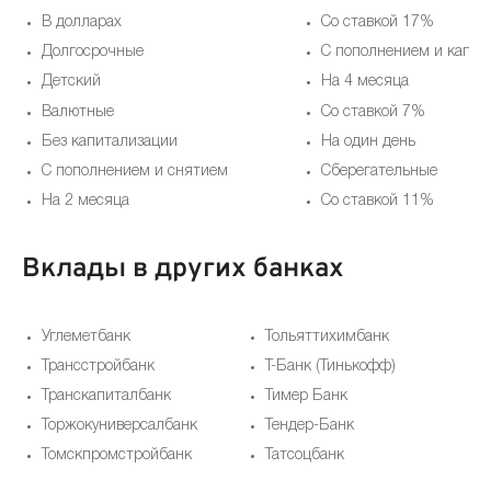
В долларах
Со ставкой 17%
Долгосрочные
С пополнением и капит
Детский
На 4 месяца
Валютные
Со ставкой 7%
Без капитализации
На один день
С пополнением и снятием
Сберегательные
На 2 месяца
Со ставкой 11%
Вклады в других банках
Углеметбанк
Тольяттихимбанк
Трансстройбанк
Т-Банк (Тинькофф)
Транскапиталбанк
Тимер Банк
Торжокуниверсалбанк
Тендер-Банк
Томскпромстройбанк
Татсоцбанк