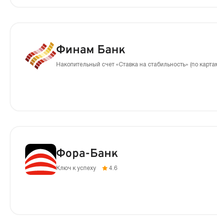
Финам Банк
Накопительный счет «Ставка на стабильность» (по карт
Фора-Банк
Ключ к успеху
4.6