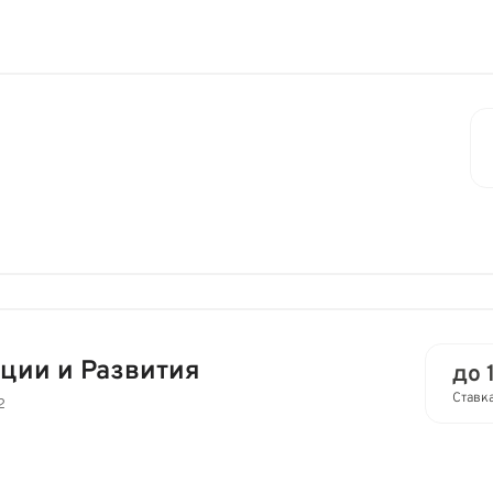
ции и Развития
до 
Ставк
2