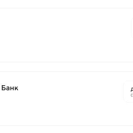
 Банк
С