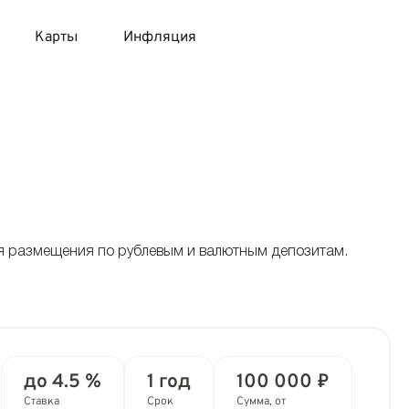
Карты
Инфляция
 продукты
 карты 120 дней без процентов
 на месяц
авитный список продуктов с динамикой цен
карты с 18 лет
онные вклады
карты с доставкой на дом
няемые вклады
ия размещения по рублевым и валютным депозитам.
 карты с моментальным решением
 карты без посещения банка
до 4.5 %
1 год
100 000 ₽
Ставка
Срок
Сумма, от