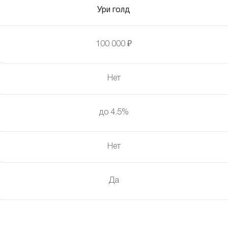
Ури голд
100 000 ₽
Нет
до 4.5%
Нет
Да