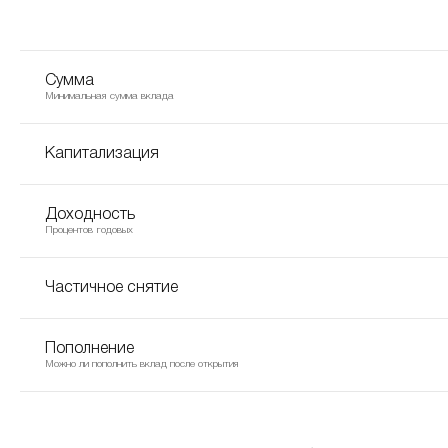
Сумма
Минимальная сумма вклада
Капитализация
Доходность
Процентов годовых
Частичное снятие
Пополнение
Можно ли пополнить вклад после открытия