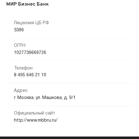
МИР Бизнес Банк
Лицензия ЦБ РФ
3396
ОГРН
1027739669726
Телефон
8 495 646 21 10
Адрес
г. Москва, ул. Машкова, д. 9/1
Официальный сайт
http://www.mbbru.ru/