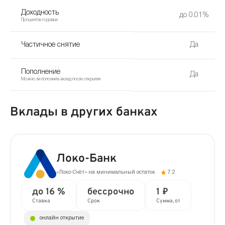
Доходность
до 0.01%
Процентов годовых
Частичное снятие
Да
Пополнение
Да
Можно ли пополнить вклад после открытия
Вклады в других банках
Локо-Банк
«Локо-Счёт» на минимальный остаток
7.2
до 16 %
бессрочно
1 ₽
Ставка
Срок
Сумма, от
онлайн открытие