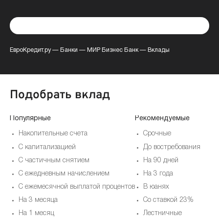
ЕвроКредит.ру
—
Банки
—
МИР Бизнес Банк
—
Вклады
Подобрать вклад
Популярные
Рекомендуемые
Накопительные счета
Срочные
С капитализацией
До востребования
С частичным снятием
На 90 дней
С ежедневным начислением
На 3 года
С ежемесячной выплатой процентов
В юанях
На 3 месяца
Со ставкой 23%
На 1 месяц
Лестничные