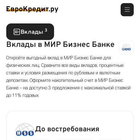
3
Вклады
Вклады в МИР Бизнес Банке
Откройте выгодный вклад в МИР Бизнес Банке для
физических лиц. Сравните все виды вкладов, процентные
ставки и условия размещения по рублевым и валютным
депозитам. Оформите накопительный счет в МИР Бизнес
Банке – на доступно 3 предложения с максимальной ставкой
до 11% годовых
До востребования