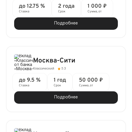
до 12.75 %
2 года
1 000 ₽
Ставка
Срок
Сумма, от
Подробнее
Москва-Сити
Классический
5.3
до 9.5 %
1 год
50 000 ₽
Ставка
Срок
Сумма, от
Подробнее