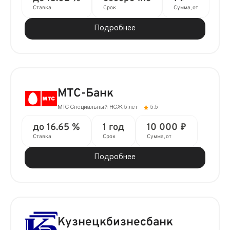
Ставка
Срок
Сумма, от
Подробнее
МТС-Банк
МТС Специальный НСЖ 5 лет
5.5
до 16.65 %
1 год
10 000 ₽
Ставка
Срок
Сумма, от
Подробнее
Кузнецкбизнесбанк