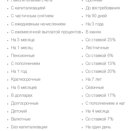
Накопительные счета
Срочные
С капитализацией
До востребования
С частичным снятием
На 90 дней
С ежедневным начислением
На 3 года
С ежемесячной выплатой процентов
В юанях
На 3 месяца
Со ставкой 23%
На 1 месяц
Лестничные
Пенсионные
Со ставкой 6%
С пополнением
Со ставкой 13%
На 1 год
Со ставкой 20%
Краткосрочные
На 7 лет
На 6 месяцев
Cезонные
В долларах
Со ставкой 17%
Долгосрочные
С пополнением и капит
Детский
На 4 месяца
Валютные
Со ставкой 7%
Без капитализации
На один день