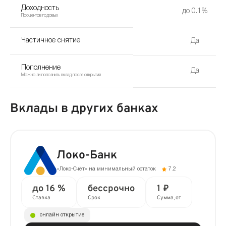
Доходность
до 0.1%
Процентов годовых
Частичное снятие
Да
Пополнение
Да
Можно ли пополнить вклад после открытия
Вклады в других банках
Локо-Банк
«Локо-Счёт» на минимальный остаток
7.2
до 16 %
бессрочно
1 ₽
Ставка
Срок
Сумма, от
онлайн открытие