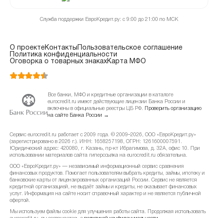
Служба поддержки ЕвроКредит.ру: с 9:00 до 21:00 по МСК
О проекте
Контакты
Пользовательское соглашение
Политика конфиденциальности
Оговорка о товарных знаках
Карта МФО
Все банки, МФО и кредитные организации в каталоге
eurocredit.ru имеют действующие лицензии Банка России и
включены в официальные реестры ЦБ РФ.
Проверить организацию
на сайте Банка России →
Сервис eurocredit.ru работает с 2009 года. © 2009–2026, ООО «ЕвроКредит.ру»
(зарегистрировано в 2026 г.). ИНН: 1658257198, ОГРН: 1261600007591.
Юридический адрес: 420080, г. Казань, пр-кт Ибрагимова, д. 32А, офис 10. При
использовании материалов сайта гиперссылка на eurocredit.ru обязательна.
ООО «ЕвроКредит.ру» — независимый информационный сервис сравнения
финансовых продуктов. Помогает пользователям выбрать кредиты, займы, ипотеку и
банковские карты от лицензированных организаций России. Сервис не является
кредитной организацией, не выдаёт займы и кредиты, не оказывает финансовых
услуг. Информация на сайте носит справочный характер и не является публичной
офертой.
Мы используем файлы cookie для улучшения работы сайта. Продолжая использовать