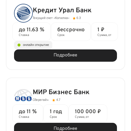
Кредит Урал Банк
Текущий счет «Копилка»
6.3
до 11.63 %
бессрочно
1 ₽
Ставка
Срок
Сумма, от
онлайн открытие
Подробнее
МИР Бизнес Банк
Сберегай+
4.7
до 11 %
1 год
100 000 ₽
Ставка
Срок
Сумма, от
Подробнее