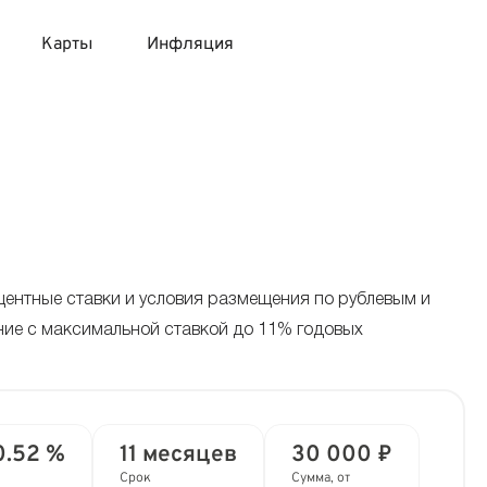
Карты
Инфляция
 продукты
 карты 120 дней без процентов
 на месяц
авитный список продуктов с динамикой цен
карты с 18 лет
онные вклады
карты с доставкой на дом
няемые вклады
центные ставки и условия размещения по рублевым и
ние с максимальной ставкой до 11% годовых
 карты с моментальным решением
 карты без посещения банка
0.52 %
11 месяцев
30 000 ₽
Срок
Сумма, от