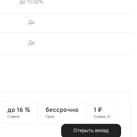
до 10.52%
Да
Да
до 16 %
бессрочно
1 ₽
Ставка
Срок
Сумма, от
Открыть вклад