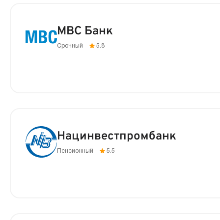
МВС Банк
Срочный
5.8
Нацинвестпромбанк
Пенсионный
5.5