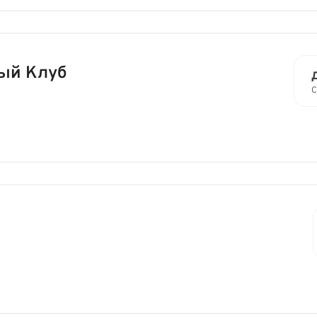
ый Клуб
С