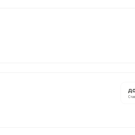
до
Ста