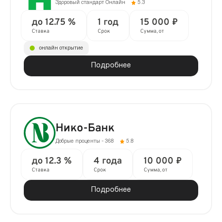
Здоровый стандарт Онлайн
5.3
до 12.75 %
1 год
15 000 ₽
Ставка
Срок
Сумма, от
онлайн открытие
Подробнее
Нико-Банк
Добрые проценты - 368
5.8
до 12.3 %
4 года
10 000 ₽
Ставка
Срок
Сумма, от
Подробнее