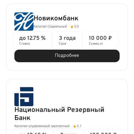
Новикомбанк
Капитал Социальный
5.5
до 12.75 %
3 года
10 000 ₽
Ставка
Срок
Сумма, от
Подробнее
Национальный Резервный
Банк
Капитал-управляемый зарплатный
6.1