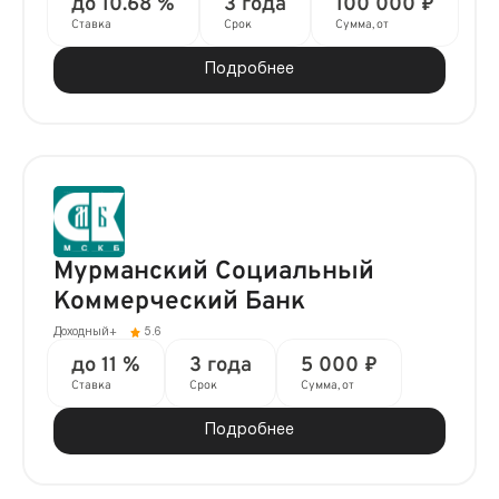
до 10.68 %
3 года
100 000 ₽
Ставка
Срок
Сумма, от
Подробнее
Мурманский Социальный
Коммерческий Банк
Доходный+
5.6
до 11 %
3 года
5 000 ₽
Ставка
Срок
Сумма, от
Подробнее