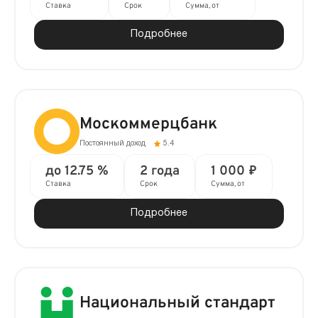
Ставка
Срок
Сумма, от
Подробнее
Москоммерцбанк
Постоянный доход
5.4
до 12.75 %
2 года
1 000 ₽
Ставка
Срок
Сумма, от
Подробнее
Национальный стандарт