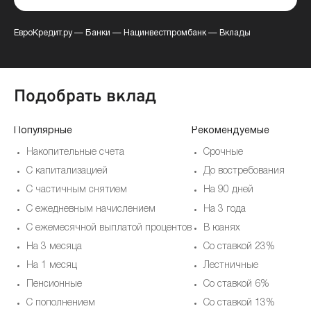
ЕвроКредит.ру
—
Банки
—
Нацинвестпромбанк
—
Вклады
Подобрать вклад
Популярные
Рекомендуемые
Накопительные счета
Срочные
С капитализацией
До востребования
С частичным снятием
На 90 дней
С ежедневным начислением
На 3 года
С ежемесячной выплатой процентов
В юанях
На 3 месяца
Со ставкой 23%
На 1 месяц
Лестничные
Пенсионные
Со ставкой 6%
С пополнением
Со ставкой 13%