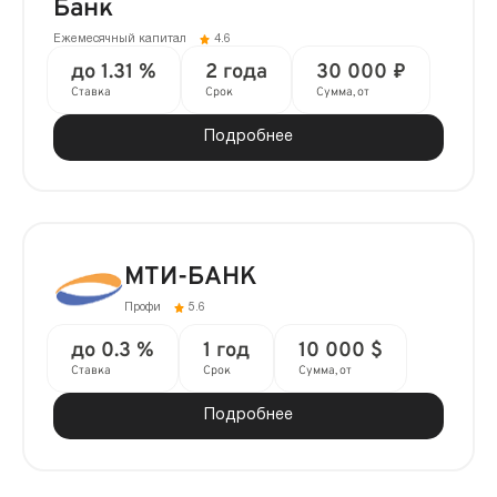
Банк
Ежемесячный капитал
4.6
до 1.31 %
2 года
30 000 ₽
Ставка
Срок
Сумма, от
Подробнее
МТИ-БАНК
Профи
5.6
до 0.3 %
1 год
10 000 $
Ставка
Срок
Сумма, от
Подробнее