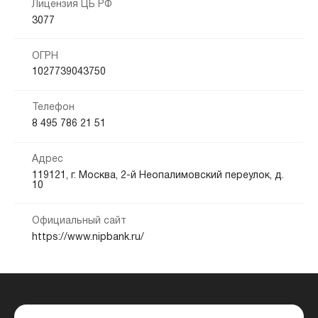
Лицензия ЦБ РФ
3077
ОГРН
1027739043750
Телефон
8 495 786 21 51
Адрес
119121, г. Москва, 2-й Неопалимовский переулок, д.
10
Официальный сайт
https://www.nipbank.ru/