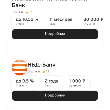
Банк
Срочный
6.1
до 10.52 %
11 месяцев
30 000 ₽
Ставка
Срок
Сумма, от
Подробнее
НБД-Банк
Доходный
5.8
до 9.5 %
2 года
1 000 ₽
Ставка
Срок
Сумма, от
Подробнее