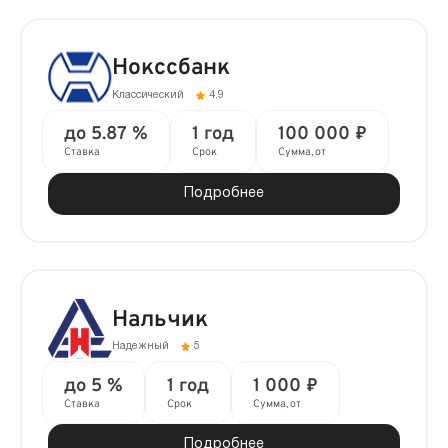
Нокссбанк
Классический
4.9
до 5.87 %
1 год
100 000 ₽
Ставка
Срок
Сумма, от
Подробнее
Нальчик
Надежный
5
до 5 %
1 год
1 000 ₽
Ставка
Срок
Сумма, от
Подробнее