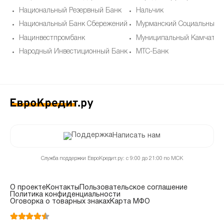
Национальный Резервный Банк
Нальчик
Национальный Банк Сбережений
Мурманский Социальный 
Нацинвестпромбанк
Муниципальный Камчатпр
Народный Инвестиционный Банк
МТС-Банк
Написать нам
Служба поддержки ЕвроКредит.ру: с 9:00 до 21:00 по МСК
О проекте
Контакты
Пользовательское соглашение
Политика конфиденциальности
Оговорка о товарных знаках
Карта МФО