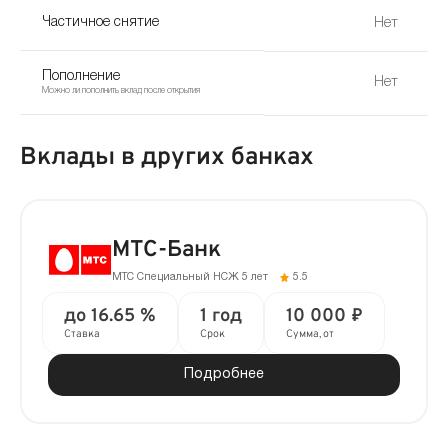
Частичное снятие
Нет
Пополнение
Нет
Можно ли пополнить вклад после открытия
Вклады в других банках
МТС-Банк
МТС Специальный НСЖ 5 лет
5.5
до 16.65 %
1 год
10 000 ₽
Ставка
Срок
Сумма, от
Подробнее