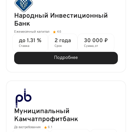
Народный Инвестиционный
Банк
Ежемесячный капитал
4.6
до 1.31 %
2 года
30 000 ₽
Ставка
Срок
Сумма, от
Подробнее
Муниципальный
Камчатпрофитбанк
До востребования
6.1