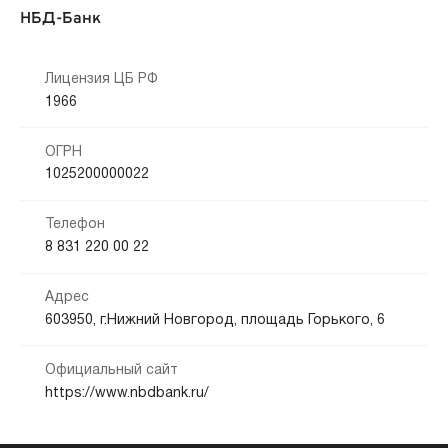
НБД-Банк
Лицензия ЦБ РФ
1966
ОГРН
1025200000022
Телефон
8 831 220 00 22
Адрес
603950, г.Нижний Новгород, площадь Горького, 6
Официальный сайт
https://www.nbdbank.ru/