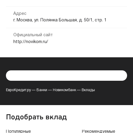
Адрес
г. Москва, ул. Полянка Большая, д. 50/1, стр. 1
Официальный сайт
http://novikom.ru/
ЕвроКредит.ру
—
Банки
—
Новикомбанк
—
Вклады
Подобрать вклад
Популярные
Рекомендуемые