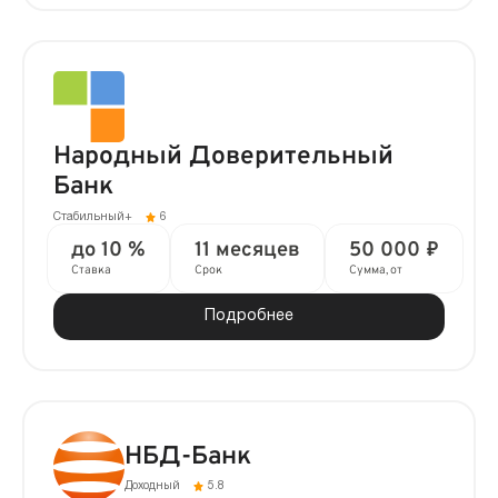
Народный Доверительный
Банк
Стабильный+
6
до 10 %
11 месяцев
50 000 ₽
Ставка
Срок
Сумма, от
Подробнее
НБД-Банк
Доходный
5.8