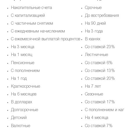
Накопительные счета
Срочные
С капитализацией
До востребования
С частичным снятием
На 90 дней
С ежедневным начислением
На 3 года
С ежемесячной выплатой процентов
В юанях
На 3 месяца
Со ставкой 23%
На 1 месяц
Лестничные
Пенсионные
Со ставкой 6%
С пополнением
Со ставкой 13%
На 1 год
Со ставкой 20%
Краткосрочные
На 7 лет
На 6 месяцев
Cезонные
В долларах
Со ставкой 17%
Долгосрочные
С пополнением и капит
Детский
На 4 месяца
Валютные
Со ставкой 7%