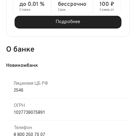
до 0.01 %
бессрочно
100 ₽
Ставка
Срок
Сумма, от
Подробнее
О банке
Новикомбанк
Лицензия ЦБ РФ
2546
ОГРН
1027739075891
Телефон
8 800 250 70 07