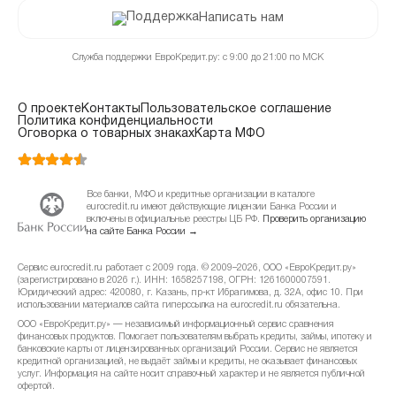
Написать нам
Служба поддержки ЕвроКредит.ру: с 9:00 до 21:00 по МСК
О проекте
Контакты
Пользовательское соглашение
Политика конфиденциальности
Оговорка о товарных знаках
Карта МФО
Все банки, МФО и кредитные организации в каталоге
eurocredit.ru имеют действующие лицензии Банка России и
включены в официальные реестры ЦБ РФ.
Проверить организацию
на сайте Банка России →
Сервис eurocredit.ru работает с 2009 года. © 2009–2026, ООО «ЕвроКредит.ру»
(зарегистрировано в 2026 г.). ИНН: 1658257198, ОГРН: 1261600007591.
Юридический адрес: 420080, г. Казань, пр-кт Ибрагимова, д. 32А, офис 10. При
использовании материалов сайта гиперссылка на eurocredit.ru обязательна.
ООО «ЕвроКредит.ру» — независимый информационный сервис сравнения
финансовых продуктов. Помогает пользователям выбрать кредиты, займы, ипотеку и
банковские карты от лицензированных организаций России. Сервис не является
кредитной организацией, не выдаёт займы и кредиты, не оказывает финансовых
услуг. Информация на сайте носит справочный характер и не является публичной
офертой.