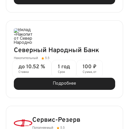
Северный Народный Банк
Накопительный
5.5
до 10.52 %
1 год
100 ₽
Ставка
Срок
Сумма, от
Подробнее
Сервис-Резерв
Пополняемый
5.5