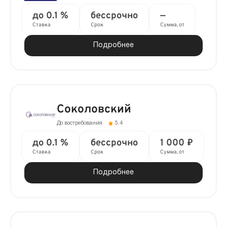
до 0.1 %
бессрочно
—
Ставка
Срок
Сумма, от
Подробнее
Соколовский
До востребования
5.4
до 0.1 %
бессрочно
1 000 ₽
Ставка
Срок
Сумма, от
Подробнее