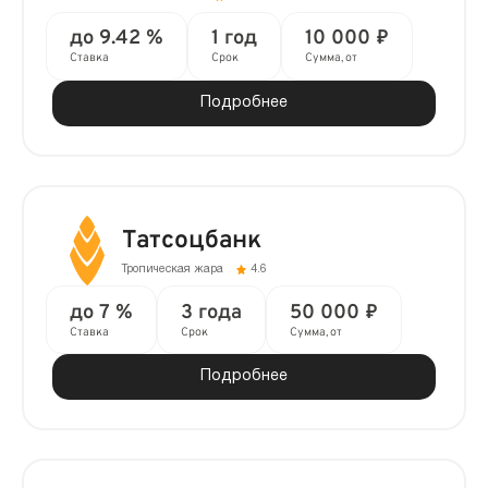
до 9.42 %
1 год
10 000 ₽
Ставка
Срок
Сумма, от
Подробнее
Татсоцбанк
Тропическая жара
4.6
до 7 %
3 года
50 000 ₽
Ставка
Срок
Сумма, от
Подробнее