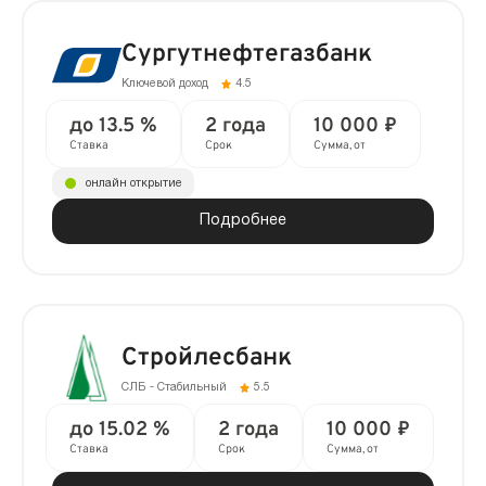
Сургутнефтегазбанк
Ключевой доход
4.5
до 13.5 %
2 года
10 000 ₽
Ставка
Срок
Сумма, от
онлайн открытие
Подробнее
Стройлесбанк
СЛБ - Стабильный
5.5
до 15.02 %
2 года
10 000 ₽
Ставка
Срок
Сумма, от