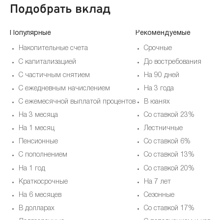
Подобрать вклад
Популярные
Рекомендуемые
Накопительные счета
Срочные
С капитализацией
До востребования
С частичным снятием
На 90 дней
С ежедневным начислением
На 3 года
С ежемесячной выплатой процентов
В юанях
На 3 месяца
Со ставкой 23%
На 1 месяц
Лестничные
Пенсионные
Со ставкой 6%
С пополнением
Со ставкой 13%
На 1 год
Со ставкой 20%
Краткосрочные
На 7 лет
На 6 месяцев
Cезонные
В долларах
Со ставкой 17%