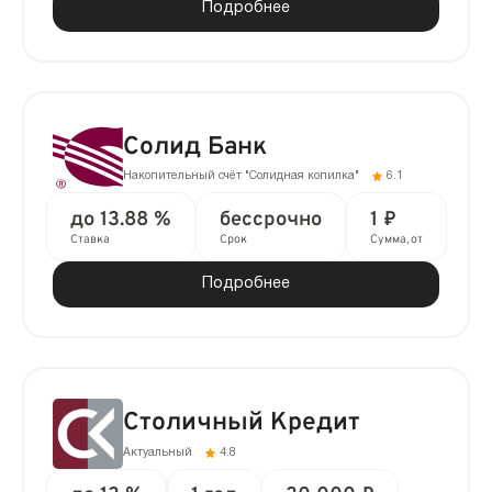
Подробнее
Солид Банк
Накопительный счёт "Солидная копилка"
6.1
до 13.88 %
бессрочно
1 ₽
Ставка
Срок
Сумма, от
Подробнее
Столичный Кредит
Актуальный
4.8