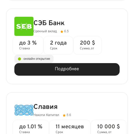
СЭБ Банк
Срочный вклад
6.5
до 3 %
2 года
200 $
Ставка
Срок
Сумма, от
онлайн открытие
Подробнее
Славия
Накопи Капитал
5.6
до 1.01 %
11 месяцев
10 000 $
Ставка
Срок
Сумма, от