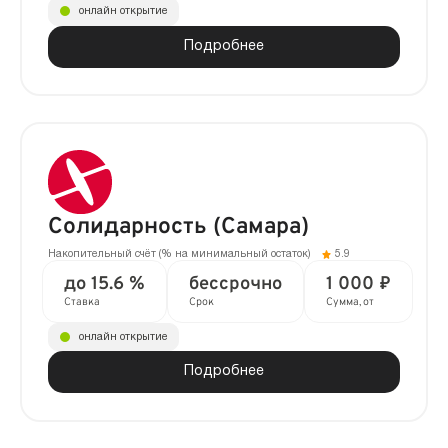
онлайн открытие
Подробнее
Солидарность (Самара)
Накопительный счёт (% на минимальный остаток)
5.9
до 15.6 %
бессрочно
1 000 ₽
Ставка
Срок
Сумма, от
онлайн открытие
Подробнее