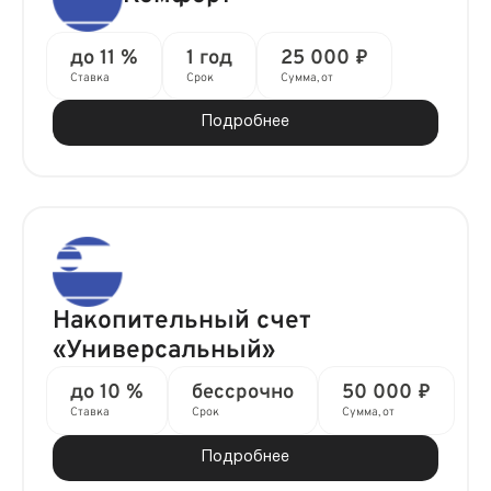
до 11 %
1 год
25 000 ₽
Ставка
Срок
Сумма, от
Подробнее
Накопительный счет
«Универсальный»
до 10 %
бессрочно
50 000 ₽
Ставка
Срок
Сумма, от
Подробнее