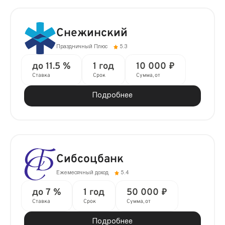
Снежинский
Праздничный Плюс
5.3
до 11.5 %
1 год
10 000 ₽
Ставка
Срок
Сумма, от
Подробнее
Сибсоцбанк
Ежемесячный доход
5.4
до 7 %
1 год
50 000 ₽
Ставка
Срок
Сумма, от
Подробнее