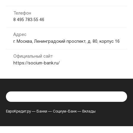
Телефон
8 495 783 55 46
Адрес
г. Москва, Ленинградский проспект, д. 80, корпус 16
Официальный сайт
https://socium-bank.ru/
ЕвроКредит.ру
—
Банки
—
Социум-Банк
—
Вклады