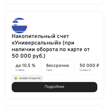
Накопительный счет
«Универсальный» (при
наличии оборота по карте от
50 000 руб.)
до 10.5 %
бессрочно
50 000 ₽
Ставка
Срок
Сумма, от
онлайн открытие
Подробнее