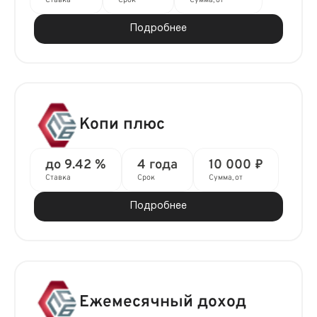
Ставка
Срок
Сумма, от
Подробнее
Копи плюс
до 9.42 %
4 года
10 000 ₽
Ставка
Срок
Сумма, от
Подробнее
Ежемесячный доход