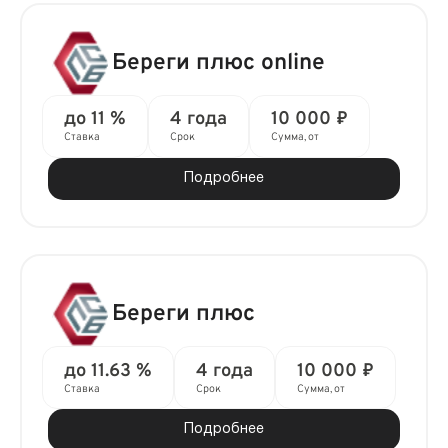
Береги плюс online
до 11 %
4 года
10 000 ₽
Ставка
Срок
Сумма, от
Подробнее
Береги плюс
до 11.63 %
4 года
10 000 ₽
Ставка
Срок
Сумма, от
Подробнее