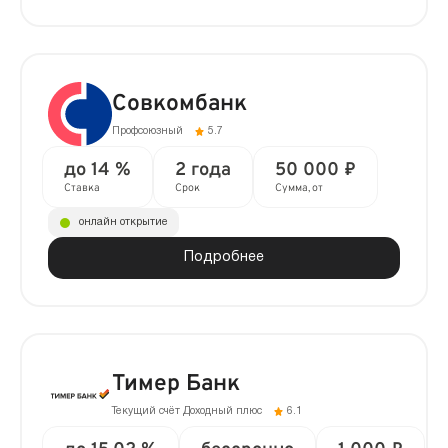
Совкомбанк
Профсоюзный
5.7
до 14 %
2 года
50 000 ₽
Ставка
Срок
Сумма, от
онлайн открытие
Подробнее
Тимер Банк
Текущий счёт Доходный плюс
6.1