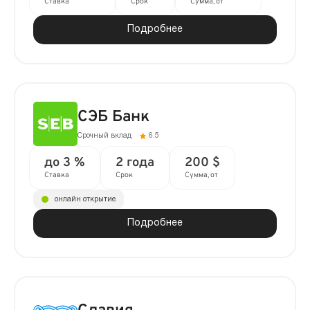
Ставка
Срок
Сумма, от
Подробнее
СЭБ Банк
Срочный вклад
6.5
до 3 %
2 года
200 $
Ставка
Срок
Сумма, от
онлайн открытие
Подробнее