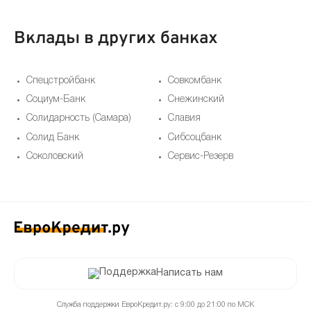
Вклады в других банках
Спецстройбанк
Совкомбанк
Социум-Банк
Снежинский
Солидарность (Самара)
Славия
Солид Банк
Сибсоцбанк
Соколовский
Сервис-Резерв
Написать нам
Служба поддержки ЕвроКредит.ру: с 9:00 до 21:00 по МСК