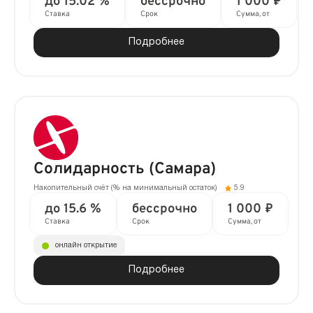
до 15.02 %
бессрочно
1 000 ₽
Ставка
Срок
Сумма, от
Подробнее
Солидарность (Самара)
Накопительный счёт (% на минимальный остаток)
5.9
до 15.6 %
бессрочно
1 000 ₽
Ставка
Срок
Сумма, от
онлайн открытие
Подробнее