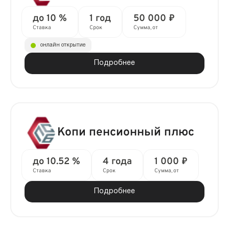
до 10 %
1 год
50 000 ₽
Ставка
Срок
Сумма, от
онлайн открытие
Подробнее
Копи пенсионный плюс
до 10.52 %
4 года
1 000 ₽
Ставка
Срок
Сумма, от
Подробнее