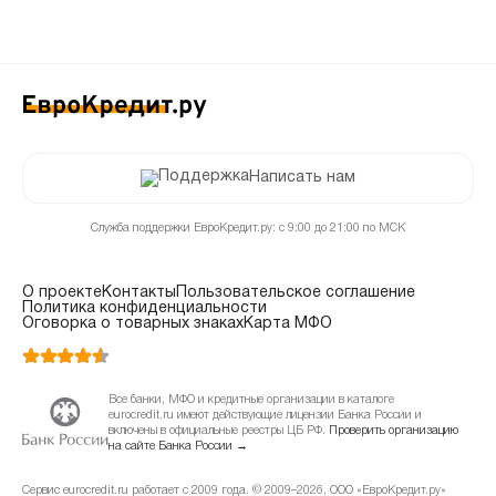
Написать нам
Служба поддержки ЕвроКредит.ру: с 9:00 до 21:00 по МСК
О проекте
Контакты
Пользовательское соглашение
Политика конфиденциальности
Оговорка о товарных знаках
Карта МФО
Все банки, МФО и кредитные организации в каталоге
eurocredit.ru имеют действующие лицензии Банка России и
включены в официальные реестры ЦБ РФ.
Проверить организацию
на сайте Банка России →
Сервис eurocredit.ru работает с 2009 года. © 2009–2026, ООО «ЕвроКредит.ру»