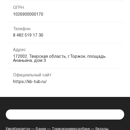
ОГРН
1026900000170
Телефон
8 482 519 17 30
Адрес
172002, Тверская область, г.Торжок, площадь
Ананьина, дом 3
Официальный сайт
https://kb-tub.ru/
ЕвроКредит.ру
—
Банки
—
Торжокуниверсалбанк
—
Вклады