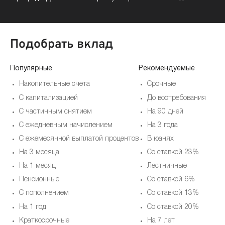
Подобрать вклад
Популярные
Рекомендуемые
Накопительные счета
Срочные
С капитализацией
До востребования
С частичным снятием
На 90 дней
С ежедневным начислением
На 3 года
С ежемесячной выплатой процентов
В юанях
На 3 месяца
Со ставкой 23%
На 1 месяц
Лестничные
Пенсионные
Со ставкой 6%
С пополнением
Со ставкой 13%
На 1 год
Со ставкой 20%
Краткосрочные
На 7 лет