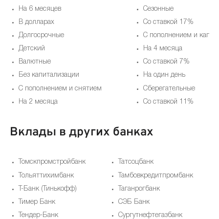
На 6 месяцев
Cезонные
В долларах
Со ставкой 17%
Долгосрочные
С пополнением и капит
Детский
На 4 месяца
Валютные
Со ставкой 7%
Без капитализации
На один день
С пополнением и снятием
Сберегательные
На 2 месяца
Со ставкой 11%
Вклады в других банках
Томскпромстройбанк
Татсоцбанк
Тольяттихимбанк
Тамбовкредитпромбанк
Т-Банк (Тинькофф)
Таганрогбанк
Тимер Банк
СЭБ Банк
Тендер-Банк
Сургутнефтегазбанк