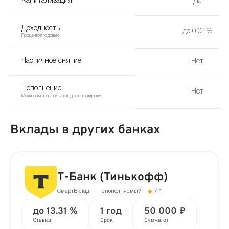
Капитализация
Да
Доходность
до 0.01%
Процентов годовых
Частичное снятие
Нет
Пополнение
Нет
Можно ли пополнить вклад после открытия
Вклады в других банках
Т-Банк (Тинькофф)
СмартВклад — непополняемый
7.1
до 13.31 %
1 год
50 000 ₽
Ставка
Срок
Сумма, от