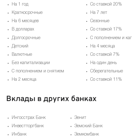
На 1 год
Со ставкой 20%
Краткосрочные
На 7 лет
На 6 месяцев
Cезонные
В долларах
Со ставкой 17%
Долгосрочные
С пополнением и капит
Детский
На 4 месяца
Валютные
Со ставкой 7%
Без капитализации
На один день
С пополнением и снятием
Сберегательные
На 2 месяца
Со ставкой 11%
Вклады в других банках
Ингосстрах Банк
Зенит
Инвестторгбанк
Земский Банк
Инбанк
Земкомбанк