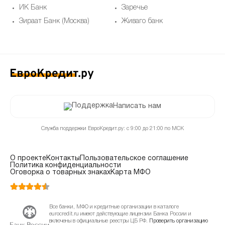
ИК Банк
Заречье
Зираат Банк (Москва)
Живаго банк
Написать нам
Служба поддержки ЕвроКредит.ру: с 9:00 до 21:00 по МСК
О проекте
Контакты
Пользовательское соглашение
Политика конфиденциальности
Оговорка о товарных знаках
Карта МФО
Все банки, МФО и кредитные организации в каталоге
eurocredit.ru имеют действующие лицензии Банка России и
включены в официальные реестры ЦБ РФ.
Проверить организацию