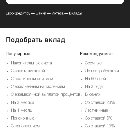
ЕвроКредит.ру
—
Банки
—
Интеза
—
Вклады
Подобрать вклад
Популярные
Рекомендуемые
Накопительные счета
Срочные
С капитализацией
До востребования
С частичным снятием
На 90 дней
С ежедневным начислением
На 3 года
С ежемесячной выплатой процентов
В юанях
На 3 месяца
Со ставкой 23%
На 1 месяц
Лестничные
Пенсионные
Со ставкой 6%
С пополнением
Со ставкой 13%