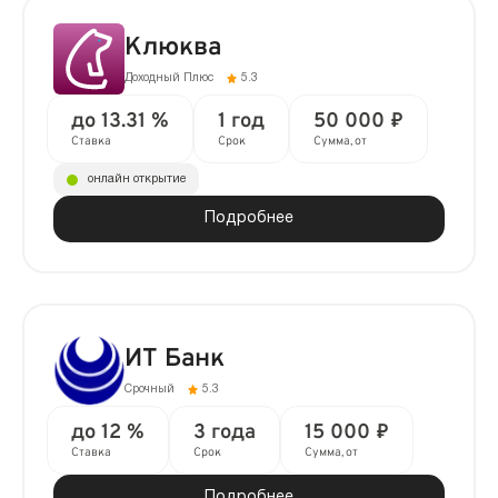
Клюква
Доходный Плюс
5.3
до 13.31 %
1 год
50 000 ₽
Ставка
Срок
Сумма, от
онлайн открытие
Подробнее
ИТ Банк
Срочный
5.3
до 12 %
3 года
15 000 ₽
Ставка
Срок
Сумма, от
Подробнее