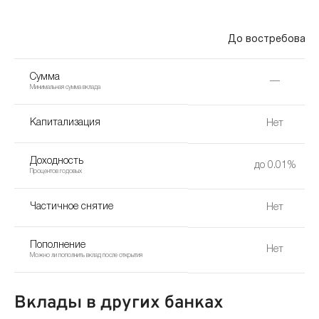
До востребовани
Сумма
—
Минимальная сумма вклада
Капитализация
Нет
Доходность
до 0.01%
Процентов годовых
Частичное снятие
Нет
Пополнение
Нет
Можно ли пополнить вклад после открытия
Вклады в других банках