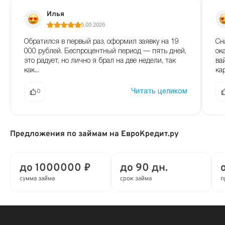
Илья
5.05.2026
Сн
Обратился в первый раз, оформил заявку на 19
ок
000 рублей. Беспроцентный период — пять дней,
ва
это радует, но лично я брал на две недели, так
ка
как...
Читать целиком
0
Предложения по займам на ЕвроКредит.ру
до 1000000 ₽
до 90 дн.
сумма займа
срок займа
п