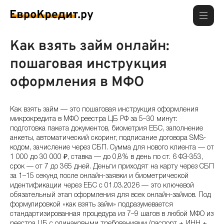
Как взять займ онлайн:
пошаговая инструкция
оформления в МФО
Как взять займ — это пошаговая инструкция оформления
микрокредита в МФО реестра ЦБ РФ за 5–30 минут:
подготовка пакета документов, биометрия ЕБС, заполнение
анкеты, автоматический скоринг, подписание договора SMS-
кодом, зачисление через СБП. Сумма для нового клиента — от
1 000 до 30 000 ₽, ставка — до 0,8% в день по ст. 6 ФЗ-353,
срок — от 7 до 365 дней. Деньги приходят на карту через СБП
за 1–15 секунд после онлайн-заявки и биометрической
идентификации через ЕБС с 01.03.2026 — это ключевой
обязательный этап оформления для всех онлайн-займов. Под
формулировкой «как взять займ» подразумевается
стандартизированная процедура из 7–9 шагов в любой МФО из
реестра ЦБ с одинаковыми требованиями (паспорт + ИНН +