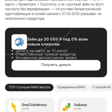
карта + биометрия + Госуслуги), а не «срочный займ по фото
паспорта без верификации» — отсутствие биометрической
идентификации в онлайн-канале с 01.03.2026 указывает на
нелегального кредитора.
Заём до 30 000 ₽ под 0% всем
новым клиентам
Деньги на карте за 10 минут
Ответственный прямой кредитор
Мгновенное рассмотрение заявки
Получить деньги
ТОП-3 лучших МФО августа
Проверенные МФО
С плохой КИ
OneClickMoney
Займер
4.68
4.88