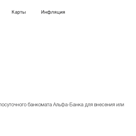
Карты
Инфляция
 продукты
 карты 120 дней без процентов
 на месяц
авитный список продуктов с динамикой цен
карты с 18 лет
онные вклады
карты с доставкой на дом
няемые вклады
 карты с моментальным решением
лосуточного банкомата Альфа-Банка для внесения или
 карты без посещения банка