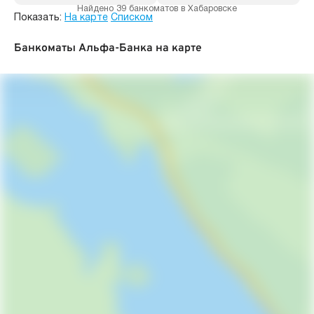
Найдено 39 банкоматов в Хабаровске
Показать:
На карте
Списком
Банкоматы Альфа-Банка на карте