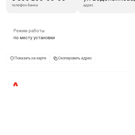
телефон банка
адрес
Режим работы
по месту установки
Показать на карте
Скопировать адрес
Банкоматы
398059, Липецкая обл, г Липецк, ул Барашева, дом 7
8 800 200-00-00
ул Барашева, д 7
телефон банка
адрес