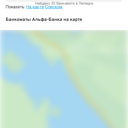
Найдено 32 банкомата в Липецке
Показать:
На карте
Списком
Банкоматы Альфа-Банка на карте