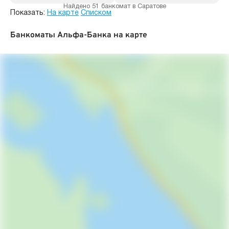
Найдено 51 банкомат в Саратове
Показать:
На карте
Списком
Банкоматы Альфа-Банка на карте