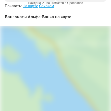
Найдено 20 банкоматов в Ярославле
Показать:
На карте
Списком
Банкоматы Альфа-Банка на карте