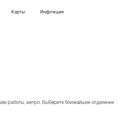
Карты
Инфляция
 продукты
 карты 120 дней без процентов
 на месяц
авитный список продуктов с динамикой цен
карты с 18 лет
онные вклады
карты с доставкой на дом
няемые вклады
 карты с моментальным решением
жим работы, метро. Выберите ближайшее отделение
 карты без посещения банка