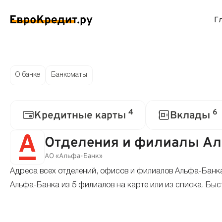
Г
ймы на карту
Займы без проверок
Виртуальные креди
Накоп
О банке
Банкоматы
спресс займы
Займы без процентов
Лучшие кредитные
Вклад
4
6
Кредитные карты
Вклады
ймы без отказа
Мгновенные займы
Кредитные карты с
Вклад
Отделения и филиалы Ал
ймы с плохой КИ
Лучшие займы
Кредитные карты б
С еже
АО «Альфа-Банк»
Адреса всех отделений, офисов и филиалов Альфа-Банк
вые займы
Долгосрочные займы
Беспроцентные кр
Вклад
Альфа-Банка из 5 филиалов на карте или из списка. Быс
ймы до зарплаты
Круглосуточные займы
Кредитные карты с
Вклад