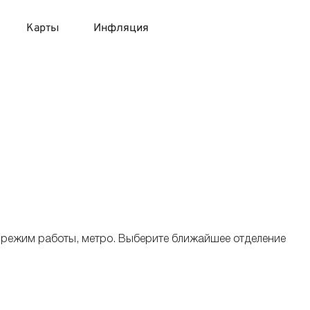
Карты
Инфляция
 продукты
 карты 120 дней без процентов
 на месяц
авитный список продуктов с динамикой цен
карты с 18 лет
онные вклады
карты с доставкой на дом
няемые вклады
 карты с моментальным решением
 режим работы, метро. Выберите ближайшее отделение
 карты без посещения банка