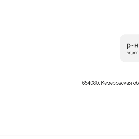
р-н
адрес
654080, Кемеровская обл