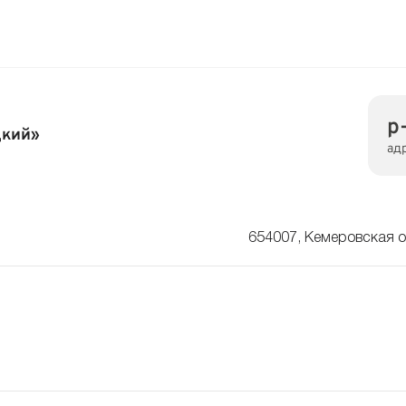
р
цкий»
ад
654007, Кемеровская об