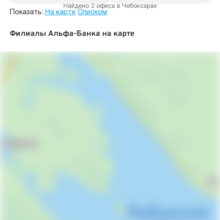
Найдено 2 офиса в Чебоксарах
Показать:
На карте
Списком
Филиалы Альфа-Банка на карте