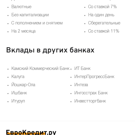
Валютные
Со ставкой 7%
Без капитализации
На один день
С пополнением и снятием
Сберегательные
На 2 месяца
Со ставкой 11%
Вклады в других банках
Камский Коммерческий Банк
ИТ Банк
Калуга
ИнтерПрогрессБанк
Йошкар-Ола
Интеза
Ишбанк
Ингосстрах Банк
Итуруп
Инвестторгбанк