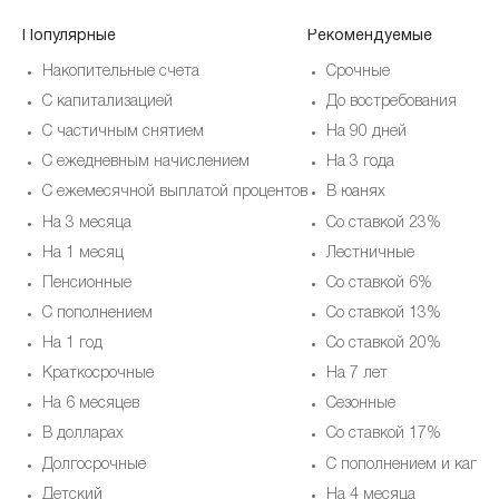
Популярные
Рекомендуемые
Накопительные счета
Срочные
С капитализацией
До востребования
С частичным снятием
На 90 дней
С ежедневным начислением
На 3 года
С ежемесячной выплатой процентов
В юанях
На 3 месяца
Со ставкой 23%
На 1 месяц
Лестничные
Пенсионные
Со ставкой 6%
С пополнением
Со ставкой 13%
На 1 год
Со ставкой 20%
Краткосрочные
На 7 лет
На 6 месяцев
Cезонные
В долларах
Со ставкой 17%
Долгосрочные
С пополнением и капит
Детский
На 4 месяца