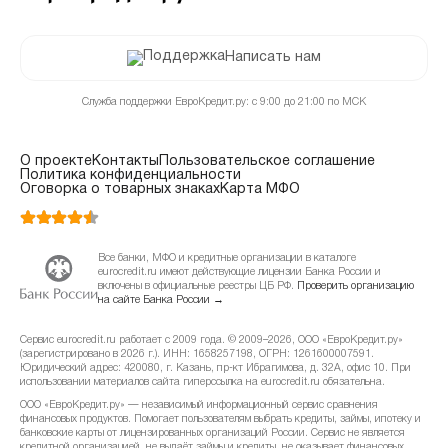
Написать нам
Служба поддержки ЕвроКредит.ру: с 9:00 до 21:00 по МСК
О проекте
Контакты
Пользовательское соглашение
Политика конфиденциальности
Оговорка о товарных знаках
Карта МФО
Все банки, МФО и кредитные организации в каталоге
eurocredit.ru имеют действующие лицензии Банка России и
включены в официальные реестры ЦБ РФ.
Проверить организацию
на сайте Банка России →
Сервис eurocredit.ru работает с 2009 года. © 2009–2026, ООО «ЕвроКредит.ру»
(зарегистрировано в 2026 г.). ИНН: 1658257198, ОГРН: 1261600007591.
Юридический адрес: 420080, г. Казань, пр-кт Ибрагимова, д. 32А, офис 10. При
использовании материалов сайта гиперссылка на eurocredit.ru обязательна.
ООО «ЕвроКредит.ру» — независимый информационный сервис сравнения
финансовых продуктов. Помогает пользователям выбрать кредиты, займы, ипотеку и
банковские карты от лицензированных организаций России. Сервис не является
кредитной организацией, не выдаёт займы и кредиты, не оказывает финансовых