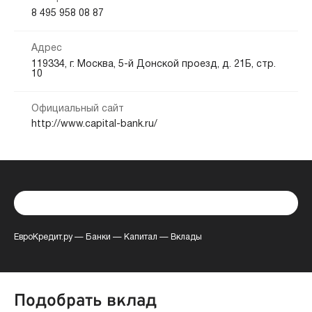
8 495 958 08 87
Адрес
119334, г. Москва, 5-й Донской проезд, д. 21Б, стр.
10
Официальный сайт
http://www.capital-bank.ru/
ЕвроКредит.ру
—
Банки
—
Капитал
—
Вклады
Подобрать вклад