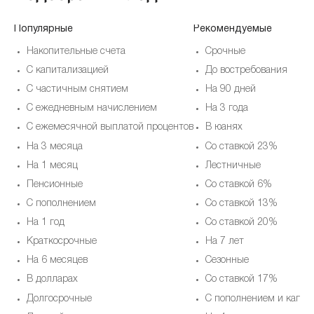
Популярные
Рекомендуемые
Накопительные счета
Срочные
С капитализацией
До востребования
С частичным снятием
На 90 дней
С ежедневным начислением
На 3 года
С ежемесячной выплатой процентов
В юанях
На 3 месяца
Со ставкой 23%
На 1 месяц
Лестничные
Пенсионные
Со ставкой 6%
С пополнением
Со ставкой 13%
На 1 год
Со ставкой 20%
Краткосрочные
На 7 лет
На 6 месяцев
Cезонные
В долларах
Со ставкой 17%
Долгосрочные
С пополнением и капит