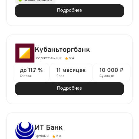
Подробнее
Кубаньторгбанк
Сберегательный
5.4
до 11.7 %
11 месяцев
10 000 ₽
Ставка
Срок
Сумма, от
Подробнее
ИТ Банк
Срочный
5.3