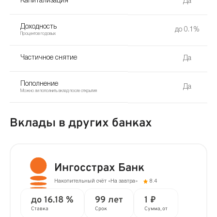
Капитализация
Да
Доходность
до 0.1%
Процентов годовых
Частичное снятие
Да
Пополнение
Да
Можно ли пополнить вклад после открытия
Вклады в других банках
Ингосстрах Банк
Накопительный счёт «На завтра»
8.4
до 16.18 %
99 лет
1 ₽
Ставка
Срок
Сумма, от