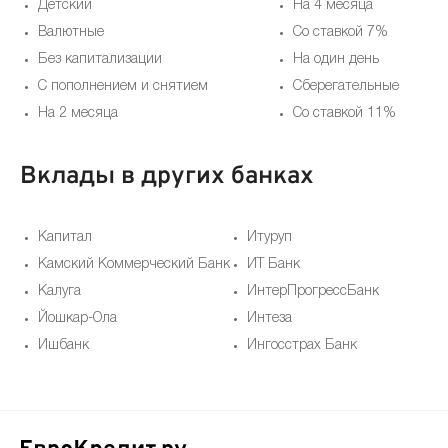
Детский
На 4 месяца
Валютные
Со ставкой 7%
Без капитализации
На один день
С пополнением и снятием
Сберегательные
На 2 месяца
Со ставкой 11%
Вклады в других банках
Капитал
Итуруп
Камский Коммерческий Банк
ИТ Банк
Калуга
ИнтерПрогрессБанк
Йошкар-Ола
Интеза
Ишбанк
Ингосстрах Банк