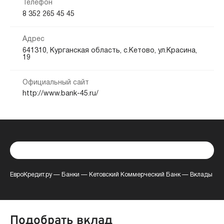
Телефон
8 352 265 45 45
Адрес
641310, Курганская область, с.Кетово, ул.Красина,
19
Официальный сайт
http://www.bank-45.ru/
ЕвроКредит.ру
—
Банки
—
Кетовский Коммерческий Банк
—
Вклады
Подобрать вклад