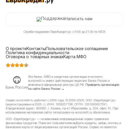
Написать нам
Служба поддержки ЕвроКредит.ру: с 9:00 до 21:00 по МСК
О проекте
Контакты
Пользовательское соглашение
Политика конфиденциальности
Оговорка о товарных знаках
Карта МФО
Все банки, МФО и кредитные организации в каталоге
eurocredit.ru имеют действующие лицензии Банка России и
включены в официальные реестры ЦБ РФ.
Проверить организацию
на сайте Банка России →
Сервис eurocredit.ru работает с 2009 года. © 2009–2026, ООО «ЕвроКредит.ру»
(зарегистрировано в 2026 г.). ИНН: 1658257198, ОГРН: 1261600007591.
Юридический адрес: 420080, г. Казань, пр-кт Ибрагимова, д. 32А, офис 10. При
использовании материалов сайта гиперссылка на eurocredit.ru обязательна.
ООО «ЕвроКредит.ру» — независимый информационный сервис сравнения
финансовых продуктов. Помогает пользователям выбрать кредиты, займы, ипотеку и
банковские карты от лицензированных организаций России. Сервис не является